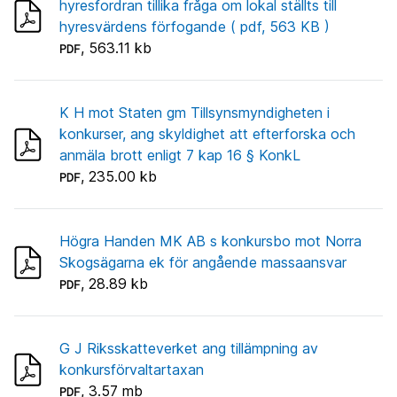
hyresfordran tillika fråga om lokal ställts till
hyresvärdens förfogande ( pdf, 563 KB )
, 563.11 kb
PDF
K H mot Staten gm Tillsynsmyndigheten i
konkurser, ang skyldighet att efterforska och
anmäla brott enligt 7 kap 16 § KonkL
, 235.00 kb
PDF
Högra Handen MK AB s konkursbo mot Norra
Skogsägarna ek för angående massaansvar
, 28.89 kb
PDF
G J Riksskatteverket ang tillämpning av
konkursförvaltartaxan
, 3.57 mb
PDF