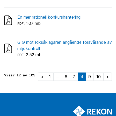
En mer rationell konkurshantering
, 1.07 mb
PDF
G G mot Riksåklagaren angående försvårande av
miljökontroll
, 2.52 mb
PDF
Visar 12 av 109
8
<
1
…
6
7
9
10
>